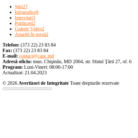
Știri
27
Infografice
9
Interviuri
3
Publicații
2
Galerie Video
2
Apariții în presă
2
Telefon:
(373 22) 23 83 84
Fax:
(373 22) 23 83 84
E-mail:
contact@capc.md
Adresă oficiu:
mun. Chişinău, MD 2004, str. Sfatul Ţării 27, of. 6
Program:
Luni-Vineri: 08:00-17:00
Actualizat: 21.04.2023
Dezvoltat de
Brand.md
© 2026
Avertizori de Integritate
Toate drepturile rezervate