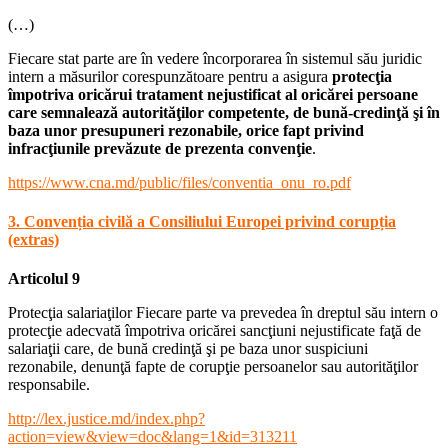
(…)
Fiecare stat parte are în vedere încorporarea în sistemul său juridic
intern a măsurilor corespunzătoare pentru a asigura
protecţia
împotriva oricărui tratament nejustificat al oricărei persoane
care semnalează autorităţilor competente, de bună-credinţă şi în
baza unor presupuneri rezonabile, orice fapt privind
infracţiunile prevăzute de prezenta convenţie
.
https://www.cna.md/public/files/conventia_onu_ro.pdf
3. Convenția civilă a Consiliului Europei privind corupția
(extras)
Articolul 9
Protecţia salariaţilor Fiecare parte va prevedea în dreptul său intern o
protecţie adecvată împotriva oricărei sancţiuni nejustificate faţă de
salariaţii care, de bună credinţă şi pe baza unor suspiciuni
rezonabile, denunţă fapte de corupţie persoanelor sau autorităţilor
responsabile.
http://lex.justice.md/index.php?
action=view&view=doc&lang=1&id=313211