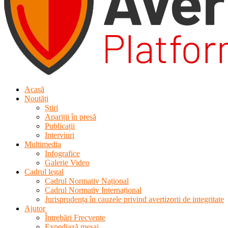
Acasă
Noutăți
Știri
Apariții în presă
Publicații
Interviuri
Multimedia
Infografice
Galerie Video
Cadrul legal
Cadrul Normativ Național
Cadrul Normativ Internațional
Jurisprudența în cauzele privind avertizorii de integritate
Ajutor
Întrebări Frecvente
Expediază mesaj