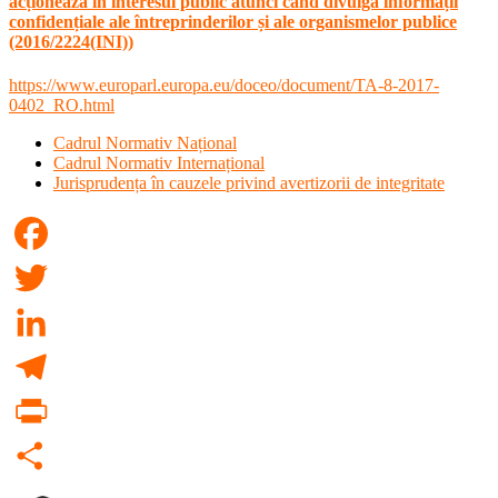
acționează în interesul public atunci când divulgă informații
confidențiale ale întreprinderilor și ale organismelor publice
(2016/2224(INI))
https://www.europarl.europa.eu/doceo/document/TA-8-2017-
0402_RO.html
Cadrul Normativ Național
Cadrul Normativ Internațional
Jurisprudența în cauzele privind avertizorii de integritate
Facebook
Twitter
LinkedIn
Telegram
PrintFriendly