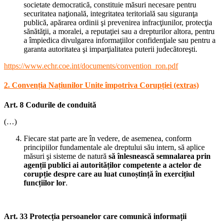
societate democratică, constituie măsuri necesare pentru
securitatea naţională, integritatea teritorială sau siguranţa
publică, apărarea ordinii şi prevenirea infracţiunilor, protecţia
sănătăţii, a moralei, a reputaţiei sau a drepturilor altora, pentru
a împiedica divulgarea informaţiilor confidenţiale sau pentru a
garanta autoritatea şi imparţialitatea puterii judecătoreşti.
https://www.echr.coe.int/documents/convention_ron.pdf
2. Convenția Națiunilor Unite împotriva Corupției (extras)
Art. 8 Codurile de conduită
(…)
Fiecare stat parte are în vedere, de asemenea, conform
principiilor fundamentale ale dreptului său intern, să aplice
măsuri şi sisteme de natură
să înlesnească semnalarea prin
agenții publici ai autorităților competente a actelor de
corupție despre care au luat cunoștință în exercițiul
funcțiilor lor
.
Art. 33 Protecția persoanelor care comunică informații