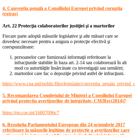
4. Convenția penală a Consiliului Europei privind corupția
(extras)
Art. 22 Protecţia colaboratorilor justiţiei şi a martorilor
Fiecare parte adoptă măsurile legislative şi alte măsuri care se
dovedesc necesare pentru a asigura o protecţie efectivă şi
corespunzătoare:
persoanelor care furnizează informaţii referitoare la
infracţiunile stabilite în baza art. 2-14 sau colaborează în alt
mod cu autorităţile însărcinate cu investigaţii sau urmăriri;
martorilor care fac o depoziţie privind astfel de infracţiuni.
https://www.cna.md/public/files/legislatie/conventia_penala_privind_
5. Recomandarea Comitetului de Miniștri a Consiliului Europei
privind protecția avertizorilor de integritate, CM/Rec(2014)7
https://rm.coe.int/16807096c7
6. Rezoluția Parlamentului European din 24 octombrie 2017
referitoare la măsurile legitime de protecție a avertizorilor care