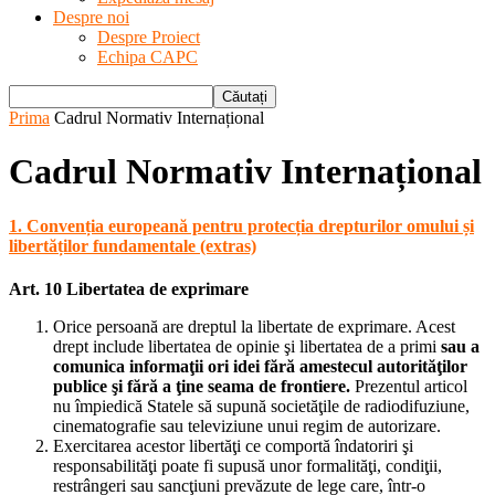
Despre noi
Despre Proiect
Echipa CAPC
Prima
Cadrul Normativ Internațional
Cadrul Normativ Internațional
1. Convenția europeană pentru protecția drepturilor omului și
libertăților fundamentale (extras)
Art. 10
Libertatea de exprimare
Orice persoană are dreptul la libertate de exprimare. Acest
drept include libertatea de opinie şi libertatea de a primi
sau a
comunica informaţii ori idei fără amestecul autorităţilor
publice şi fără a ţine seama de frontiere.
Prezentul articol
nu împiedică Statele să supună societăţile de radiodifuziune,
cinematografie sau televiziune unui regim de autorizare.
Exercitarea acestor libertăţi ce comportă îndatoriri şi
responsabilităţi poate fi supusă unor formalităţi, condiţii,
restrângeri sau sancţiuni prevăzute de lege care, într-o