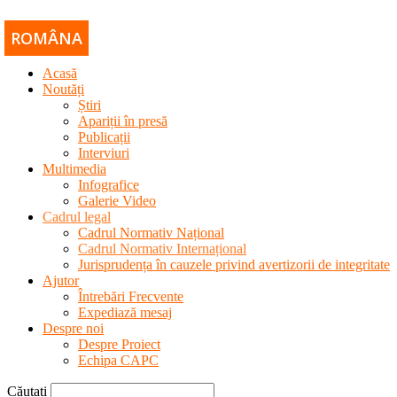
ROMÂNA
РУССКИЙ
ENGLISH
Acasă
Noutăți
Știri
Apariții în presă
Publicații
Interviuri
Multimedia
Infografice
Galerie Video
Cadrul legal
Cadrul Normativ Național
Cadrul Normativ Internațional
Jurisprudența în cauzele privind avertizorii de integritate
Ajutor
Întrebări Frecvente
Expediază mesaj
Despre noi
Despre Proiect
Echipa CAPC
Căutați