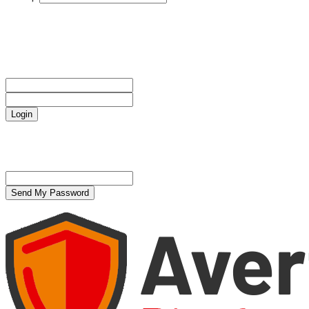
CAPC
Sign in
Bine ați venit! Autentificați-vă in contul dvs
numele dvs de utilizator
parola dvs
Forgot your password? Get help
Politică de confidențialitate
Password recovery
Recuperați-vă parola
adresa dvs de email
O parola va fi trimisă pe adresa dvs de email.