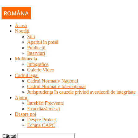
ROMÂNA
РУССКИЙ
ENGLISH
Acasă
Noutăți
Știri
Apariții în presă
Publicații
Interviuri
Multimedia
Infografice
Galerie Video
Cadrul legal
Cadrul Normativ Național
Cadrul Normativ Internațional
Jurisprudența în cauzele privind avertizorii de integritate
Ajutor
Întrebări Frecvente
Expediază mesaj
Despre noi
Despre Proiect
Echipa CAPC
Căutați