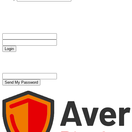
CAPC
Sign in
Bine ați venit! Autentificați-vă in contul dvs
numele dvs de utilizator
parola dvs
Forgot your password? Get help
Politică de confidențialitate
Password recovery
Recuperați-vă parola
adresa dvs de email
O parola va fi trimisă pe adresa dvs de email.