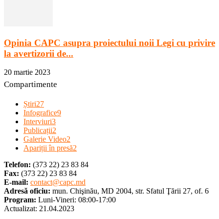
Opinia CAPC asupra proiectului noii Legi cu privire
la avertizorii de...
20 martie 2023
Compartimente
Știri
27
Infografice
9
Interviuri
3
Publicații
2
Galerie Video
2
Apariții în presă
2
Telefon:
(373 22) 23 83 84
Fax:
(373 22) 23 83 84
E-mail:
contact@capc.md
Adresă oficiu:
mun. Chişinău, MD 2004, str. Sfatul Ţării 27, of. 6
Program:
Luni-Vineri: 08:00-17:00
Actualizat: 21.04.2023
Dezvoltat de
Brand.md