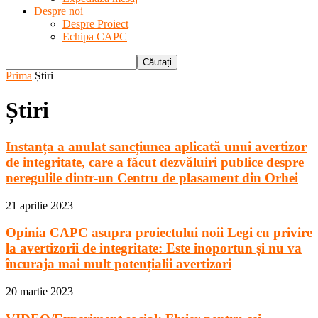
Despre noi
Despre Proiect
Echipa CAPC
Prima
Știri
Știri
Instanța a anulat sancțiunea aplicată unui avertizor
de integritate, care a făcut dezvăluiri publice despre
neregulile dintr-un Centru de plasament din Orhei
21 aprilie 2023
Opinia CAPC asupra proiectului noii Legi cu privire
la avertizorii de integritate: Este inoportun și nu va
încuraja mai mult potențialii avertizori
20 martie 2023