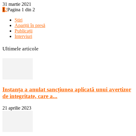
31 martie 2021
1
2
Pagina 1 din 2
Știri
Apariții în presă
Publicații
Interviuri
Ultimele articole
Instanța a anulat sancțiunea aplicată unui avertizor
de integritate, care a...
21 aprilie 2023