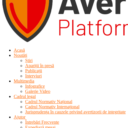
Acasă
Noutăți
Știri
Apariții în presă
Publicații
Interviuri
Multimedia
Infografice
Galerie Video
Cadrul legal
Cadrul Normativ Național
Cadrul Normativ Internațional
Jurisprudența în cauzele privind avertizorii de integritate
Ajutor
Întrebări Frecvente
Expediază mesaj