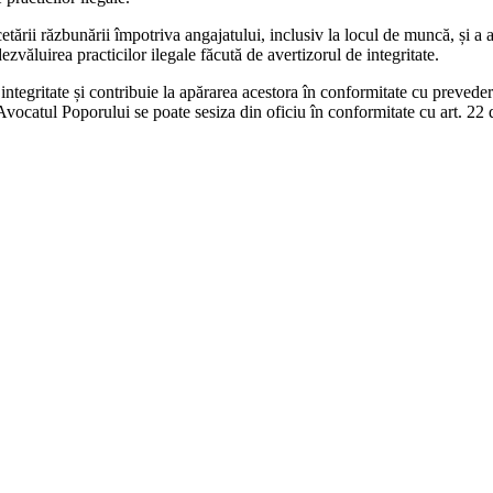
tării răzbunării împotriva angajatului, inclusiv la locul de muncă, și a as
zvăluirea practicilor ilegale făcută de avertizorul de integritate.
ntegritate și contribuie la apărarea acestora în conformitate cu prevede
, Avocatul Poporului se poate sesiza din oficiu în conformitate cu art. 22