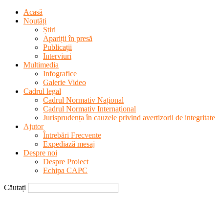
Acasă
Noutăți
Știri
Apariții în presă
Publicații
Interviuri
Multimedia
Infografice
Galerie Video
Cadrul legal
Cadrul Normativ Național
Cadrul Normativ Internațional
Jurisprudența în cauzele privind avertizorii de integritate
Ajutor
Întrebări Frecvente
Expediază mesaj
Despre noi
Despre Proiect
Echipa CAPC
Căutați
CAPC