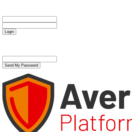
Sign in
Bine ați venit! Autentificați-vă in contul dvs
numele dvs de utilizator
parola dvs
Forgot your password? Get help
Politică de confidențialitate
Password recovery
Recuperați-vă parola
adresa dvs de email
O parola va fi trimisă pe adresa dvs de email.