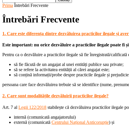
Prima
Întrebări Frecvente
Întrebări Frecvente
1. Care este diferența dintre dezvăluirea practicilor ilegale și aver
Este important: nu orice dezvăluire a practicilor ilegale poate fi și
Pentru ca o dezvăluire a practicilor ilegale să fie înregistrată/calificată
să fie făcută de un angajat al unei entități publice sau private;
să se refere la activitatea entității al cărei angajat este;
să conțină informații/probe despre practicile ilegale și prejudicie
persoana care face dezvăluirea trebuie să se identifice (nume, prenume, l
2. Care sunt modalitățile dezvăluirii practicilor ilegale?
Art. 7 al
Legii 122/2018
stabilește că dezvăluirea practicilor ilegale poa
internă (comunicată angajatorului)
externă (comunicată
Centrului Național Anticorupție
) și