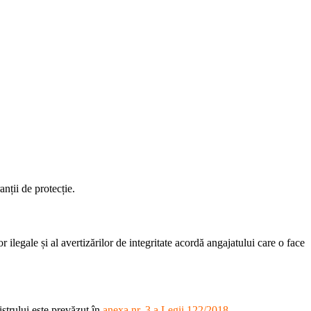
anții de protecție.
r ilegale și al avertizărilor de integritate acordă angajatului care o face
gistrului este prevăzut în
anexa nr. 3 a Legii 122/2018
.