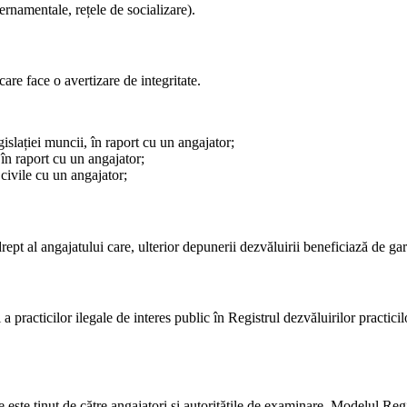
rnamentale, rețele de socializare).
care face o avertizare de integritate.
egislației muncii, în raport cu un angajator;
 în raport cu un angajator;
 civile cu un angajator;
rept al angajatului care, ulterior depunerii dezvăluirii beneficiază de gar
 practicilor ilegale de interes public în Registrul dezvăluirilor practicilo
tate este ținut de către angajatori și autoritățile de examinare. Modelul Re