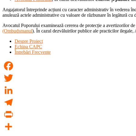
Angajatorul întreprinde acțiuni cu caracter administrativ în vederea înce
anulează actele administrative cu valoare de răzbunare în legătură cu de
Avocatul Poporului examinează cererea de protecție a avertizorilor de i
(Ombudsmanul
). În cazul dezvăluirilor publice ale practicilor ilegale
Despre Proiect
Echipa CAPC
Întrebări Frecvente
Facebook
Twitter
LinkedIn
Telegram
PrintFriendly