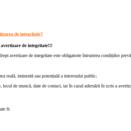
tizarea de integritate?
 avertizare de integritate!!!
 drept avertizare de integritate este obligatorie întrunirea condițiilor prev
rea reală, iminentă sau potențială a interesului public;
ocul de muncă, date de contact, iar în cazul adresării în scris a avertiză
te fi: