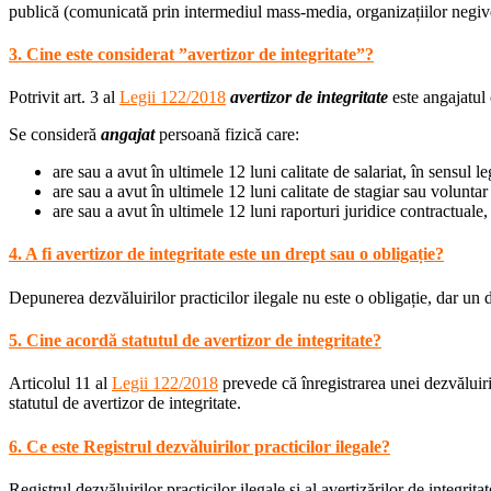
publică (comunicată prin intermediul mass-media, organizațiilor negive
3. Cine este considerat ”avertizor de integritate”?
Potrivit art. 3 al
Legii 122/2018
avertizor de integritate
este angajatul 
Se consideră
angajat
persoană fizică care:
are sau a avut în ultimele 12 luni calitate de salariat, în sensul l
are sau a avut în ultimele 12 luni calitate de stagiar sau voluntar
are sau a avut în ultimele 12 luni raporturi juridice contractuale,
4. A fi avertizor de integritate este un drept sau o obligație?
Depunerea dezvăluirilor practicilor ilegale nu este o obligație, dar un d
5. Cine acordă statutul de avertizor de integritate?
Articolul 11 al
Legii 122/2018
prevede că înregistrarea unei dezvăluiri a
statutul de avertizor de integritate.
6. Ce este Registrul dezvăluirilor practicilor ilegale?
Registrul dezvăluirilor practicilor ilegale și al avertizărilor de integri