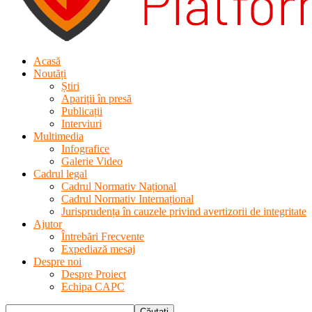
Acasă
Noutăți
Știri
Apariții în presă
Publicații
Interviuri
Multimedia
Infografice
Galerie Video
Cadrul legal
Cadrul Normativ Național
Cadrul Normativ Internațional
Jurisprudența în cauzele privind avertizorii de integritate
Ajutor
Întrebări Frecvente
Expediază mesaj
Despre noi
Despre Proiect
Echipa CAPC