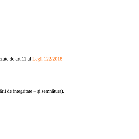
ăzute de art.11 al
Legii 122/2018
:
rii de integritate – și semnătura).