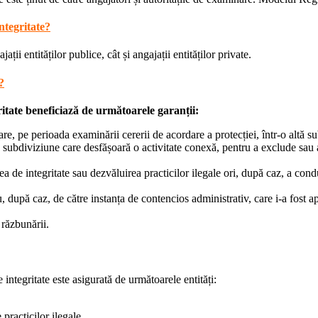
ntegritate?
ații entităților publice, cât și angajații entităților private.
?
ritate beneficiază de următoarele garanții:
re, pe perioada examinării cererii de acordare a protecției, într-o altă su
r-o subdiviziune care desfășoară o activitate conexă, pentru a exclude sau 
a de integritate sau dezvăluirea practicilor ilegale ori, după caz, a cond
u, după caz, de către instanța de contencios administrativ, care i-a fost a
 răzbunării.
e integritate este asigurată de următoarele entități:
 practicilor ilegale.