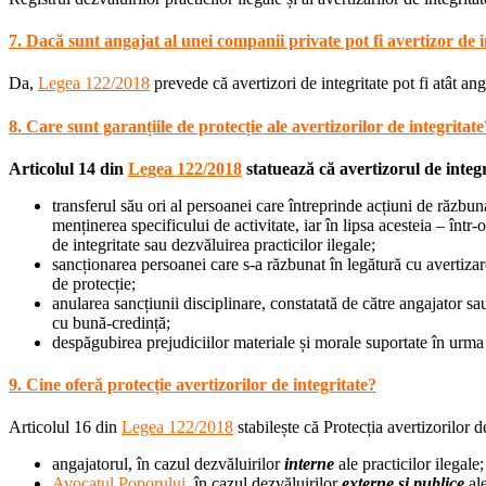
7. Dacă sunt angajat al unei companii private pot fi avertizor de i
Da,
Legea 122/2018
prevede că avertizori de integritate pot fi atât angaj
8. Care sunt garanțiile de protecție ale avertizorilor de integritate
Articolul 14 din
Legea 122/2018
statuează că avertizorul de integ
transferul său ori al persoanei care întreprinde acțiuni de răzbuna
menținerea specificului de activitate, iar în lipsa acesteia – înt
de integritate sau dezvăluirea practicilor ilegale;
sancționarea persoanei care s-a răzbunat în legătură cu avertizare
de protecție;
anularea sancțiunii disciplinare, constatată de către angajator sa
cu bună-credință;
despăgubirea prejudiciilor materiale și morale suportate în urma
9. Cine oferă protecție avertizorilor de integritate?
Articolul 16 din
Legea 122/2018
stabilește că Protecția avertizorilor d
angajatorul, în cazul dezvăluirilor
interne
ale practicilor ilegale;
Avocatul Poporului
, în cazul dezvăluirilor
externe și publice
ale